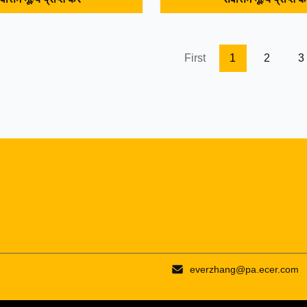
upling JMIIJ High Quality
diaphragms (stainless steel thi
Flexible Diaphragm Coupling
connected with the two halves 
for two axis misalignment,
coupling by bolts alternately. 
 displacement, small flexibility
of diaphragms is formed by st
First
1
2
3
ial displacement, allowing
several pieces. The relative d
 and angular displacement.
of the two shafts is a high-pe
gh Quality Double Disc
metal elastic element flexible 
phragm Coupling are different
How to choose the type of di
flexible
everzhang@pa.ecer.com