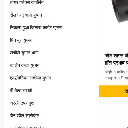
टायर फ्लेक्स कपलिंग
रोलर श्रृंखला युग्मन
निकला हुआ किनारा कठोर युग्मन
पिन बुश युग्मन
लचीले युग्मन भागों
प्लेट शाफ्ट 
हॉल प्रभाव प्
कार्डन दस्ता युग्मन
high quality 
एल्यूमिनियम लचीला युग्मन
coupling Pro
diaphragm fl
in machinery
वी बेल्ट चरखी
सर
metallurgy, 
electric power
चरखी टेपर बुश
transport, tex
machinery, p
चेन व्हील स्प्रोकेट
pump, fan, et
power machin