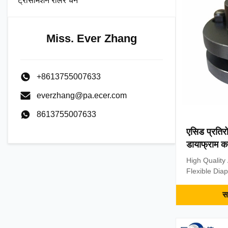
ट्रांसमिशन रोलर चेन
of JM Series
Compensatio
Miss. Ever Zhang
+8613755007633
everzhang@pa.ecer.com
8613755007633
एसिड प्रतिरो
डायाफ्राम क
High Quality
Flexible Dia
Description 
Several sets
सर
steel sheets
with the two 
diaphragms i