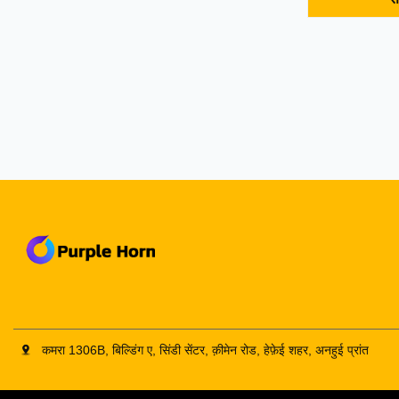
Diaphragm Co
Double Disc 
compensates 
strong radial
and large ax
axial, radial
The JMIIJ Hi
Flexible Dia
from the
कमरा 1306B, बिल्डिंग ए, सिंडी सेंटर, क़ीमेन रोड, हेफ़ेई शहर, अनहुई प्रांत