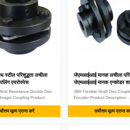
 Diaphragm Coupling: 1.
between the bolts. A disc coupl
n two axis misalignment
substantial performance motio
management
ध स्टील परिशुद्धता लचीला
जेएमआईआई मानक लचीला परिशु
पलिंग एयरोस्पेस
जेएमआईआई मानक एन्कोडर शा
 Acid Resistance Double Disc
JMII Flexible Shaft Disc Coupl
phragm Coupling Product
Encoder Product Description
Diaphragm coupling details
characteristics of JM Series 
 of diaphragms (stainless
Coupling: 1. Compensation two
्वोत्तम मूल्य प्राप्त करें
सर्वोत्तम मूल्य प्राप्त कर
) are staggeredly connected
misalignment of the ability, an
half-couplings. Each set of
coupling can be much more th
s made up of several stacks,
angle displacement, radial dis