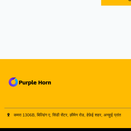
of the coupli
coupling to p
absorption, i
transmit tor
the plum blo
materials and
different. Bel
specificatio
cushion.
कमरा 1306B, बिल्डिंग ए, सिंडी सेंटर, क़ीमेन रोड, हेफ़ेई शहर, अनहुई प्रांत