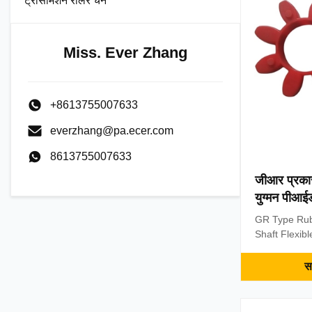
ट्रांसमिशन रोलर चेन
Coupling Rub
Silicone, E
HNBR, IIR, 
Miss. Ever Zhang
+8613755007633
everzhang@pa.ecer.com
8613755007633
जीआर प्रकार
युग्मन पीआ
प्रमाणित
GR Type Rub
Shaft Flexib
Description 
Rubber Coup
सर
Flexible Coup
of the coupl
elastic coupl