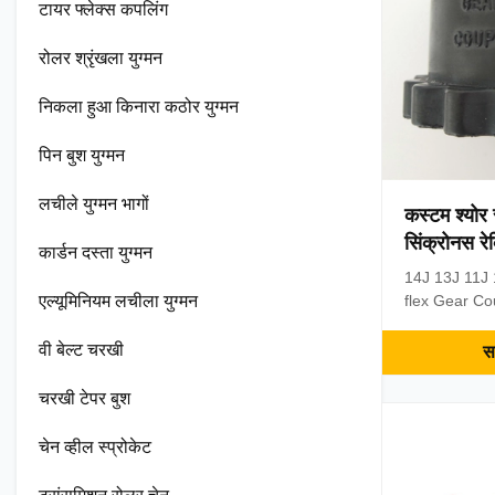
टायर फ्लेक्स कपलिंग
रोलर श्रृंखला युग्मन
निकला हुआ किनारा कठोर युग्मन
पिन बुश युग्मन
लचीले युग्मन भागों
कस्टम श्योर 
सिंक्रोनस र
कार्डन दस्ता युग्मन
14J 13J 11J 
एल्यूमिनियम लचीला युग्मन
flex Gear Co
Product Desc
Hytrel Sleev
वी बेल्ट चरखी
सर
High perfor
temperature.
चरखी टेपर बुश
Sure-Flex Cou
power transm
चेन व्हील स्प्रोकेट
diameter is 
torque is 3