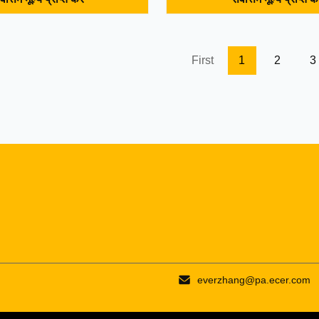
ng is used in the middle of the
has both high strength of plast
lay the role of shock
elasticity of rubber. Its characte
nsulation and buffering to
1. a wide range of hardness. It 
que. The torque transmitted by
rubber elongation and resilien
First
1
2
3
ssom pads of different
hardness. The polyurethane e
 different hardnesses is also
has a hardness range of Shor
ow is a list of the model
2. high strength. At rubber ha
ns of the MT plum blossom
tensile strength, tear strength
everzhang@pa.ecer.com