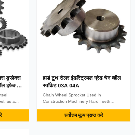
m, Copper,
4. Bright surface and high precision 5.
on. 5. Bore
Advanced heat treatment and surface
treatment
क्स डुप्लेक्स
हार्ड टूथ रोलर इंडस्ट्रियल ग्रेड चेन व्हील
ॉल इफेक्ट
स्पॉकेट 03A 04A
teel
Chain Wheel Sprocket Used in
el, as a
Construction Machinery Hard Teeth
 has pockets
Transmission Driven Sprocket Wheel
profile cross
Roller Chain And Sprockets Feature:
ें
सर्वोत्तम मूल्य प्राप्त करें
arallel to
Flame-Retardant, Anti-Static, Oil-
inks, and
Resistant, Cold-Resistant, Corrosion-
o the chain
Resistant, Heat-Resistant, Alkali-Resistant,