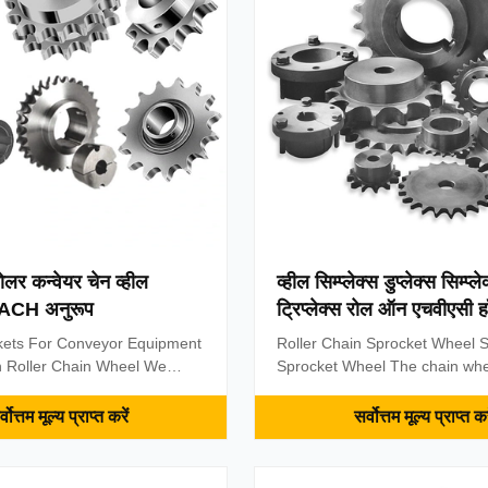
 strict scientific quality
Steel, Stainless Steel,Aluminu
ures, in accordance with
Brass,42CrMo,40Cr,A3 and so 
Pilot bore,
ोलर कन्वेयर चेन व्हील
व्हील सिम्प्लेक्स डुप्लेक्स सिम्प्ले
REACH अनुरूप
ट्रिप्लेक्स रोल ऑन एचवीएसी ह
टेक्नोलॉजी
kets For Conveyor Equipment
Roller Chain Sprocket Wheel S
n Roller Chain Wheel We
Sprocket Wheel The chain whe
rent types of stock bore
drive or deflection for chains,
at sprocket, single hub, both
tohold the chain links with a D-
्वोत्तम मूल्य प्राप्त करें
सर्वोत्तम मूल्य प्राप्त कर
 dual. And we also have
section with flat side surfacesp
e sprocket, ASA sprocket,
the centre plane of the chain l
procket, double simplex
outer surfaces atright angles t