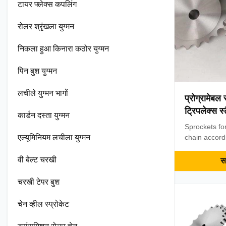
टायर फ्लेक्स कपलिंग
रोलर श्रृंखला युग्मन
निकला हुआ किनारा कठोर युग्मन
पिन बुश युग्मन
लचीले युग्मन भागों
प्रोग्रामेबल स
ट्रिपलेक्स स्ट
कार्डन दस्ता युग्मन
Sprockets for
एल्यूमिनियम लचीला युग्मन
chain accord
Sprocket: sin
sprocket step
वी बेल्ट चरखी
सर
standard spro
sprocket, tr
चरखी टेपर बुश
motorcycle sp
wheel, drive
चेन व्हील स्प्रोकेट
company selec
steel and ad