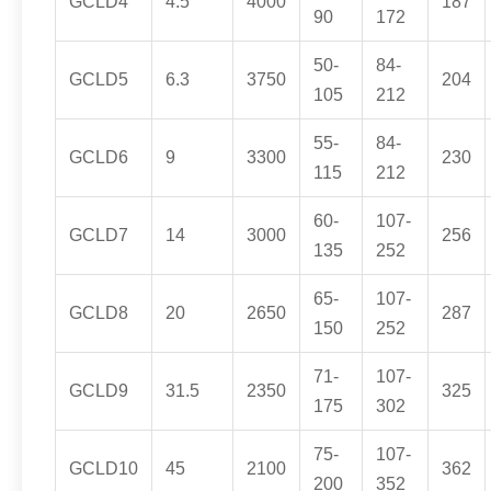
GCLD4
4.5
4000
187
90
172
50-
84-
GCLD5
6.3
3750
204
105
212
55-
84-
GCLD6
9
3300
230
115
212
60-
107-
GCLD7
14
3000
256
135
252
65-
107-
GCLD8
20
2650
287
150
252
71-
107-
GCLD9
31.5
2350
325
175
302
75-
107-
GCLD10
45
2100
362
200
352