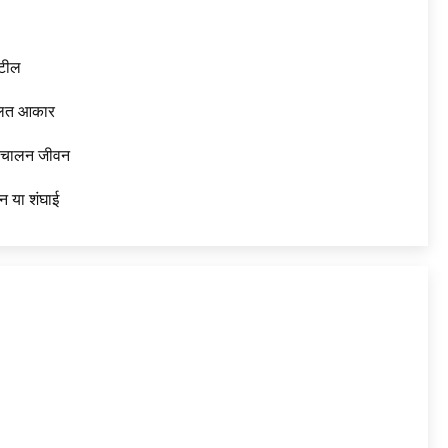
टील
लित आकार
रिचालन जीवन
न या शंघाई