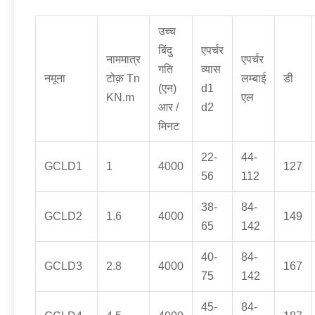
उच्च
बिंदु
एपर्चर
नाममात्र
एपर्चर
गति
व्यास
नमूना
टोक़ Tn
लम्बाई
डी
(एन)
d1
KN.m
एल
आर /
d2
मिनट
22-
44-
GCLD1
1
4000
127
56
112
38-
84-
GCLD2
1.6
4000
149
65
142
40-
84-
GCLD3
2.8
4000
167
75
142
45-
84-