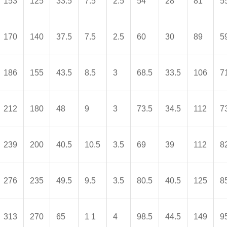
153
125
33.5
7.5
2.5
54
28
81
5
170
140
37.5
7.5
2.5
60
30
89
5
186
155
43.5
8.5
3
68.5
33.5
106
7
212
180
48
9
3
73.5
34.5
112
7
239
200
40.5
10.5
3.5
69
39
112
8
276
235
49.5
9.5
3.5
80.5
40.5
125
8
313
270
65
1 1
4
98.5
44.5
149
9