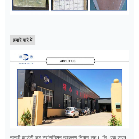
100-
167-
जीआईसीएल11
40
1880
380
150
252
130-
202-
जीआईसीएल12
56
1680
442
180
302
हमारे बारे में
160-
242-
जीआईसीएल13
80
1530
482
200
352
160-
242-
जीआईसीएल14
112
1300
520
220
352
190-
282-
जीआईसीएल15
160
1180
580
250
410
200-
282-
जीआईसीएल16
250
1000
680
260
410
नानपी काउंटी जूड ट्रांसमिशन उपकरण निर्माण सह।, लि।एक उद्यम
240-
330-