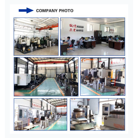
420
650