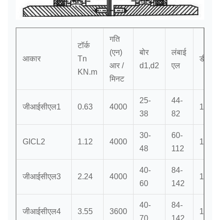
गति
टॉर्क
(एन)
बोर
लंबाई
आकार
Tn
डी
आर /
d1,d2
एल
KN.m
मिनट
25-
44-
जीआईसीएल1
0.63
4000
125
38
82
30-
60-
GICL2
1.12
4000
144
48
112
40-
84-
जीआईसीएल3
2.24
4000
174
60
142
40-
84-
जीआईसीएल4
3.55
3600
196
70
142