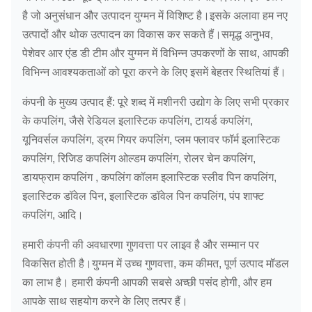
जीआईसीएल17
280
980
720
है जो अनुसंधान और उत्पादन युग्मन में विशिष्ट है।इसके अलावा हम नए
300
470
उत्पादों और थोक उत्पादन का विकास कर सकते हैं।समृद्ध अनुभव,
280-
330-
पेशेवर आर एंड डी टीम और युग्मन में विभिन्न उपकरणों के साथ, आपकी
जीआईसीएल18
355
900
775
320
470
विभिन्न आवश्यकताओं को पूरा करने के लिए इसमें बेहतर स्थितियां हैं।
280-
380-
कंपनी के मुख्य उत्पाद हैं: पूरे शब्द में मशीनरी उद्योग के लिए सभी प्रकार
जीआईसीएल19
450
830
815
340
550
के कपलिंग, जैसे रेडियल इलास्टिक कपलिंग, टायर्ड कपलिंग,
यूनिवर्सल कपलिंग, ड्रम गियर कपलिंग, प्लम फ्लावर फॉर्म इलास्टिक
280-
380-
जीआईसीएल20
500
790
855
कपलिंग, रिजिड कपलिंग ओल्डम कपलिंग, रोलर चेन कपलिंग,
360
550
डायफ्राम कपलिंग , कपलिंग कॉलम इलास्टिक स्लीव पिन कपलिंग,
300-
380-
इलास्टिक डॉवेल पिन, इलास्टिक डॉवेल पिन कपलिंग, पंप शाफ्ट
जीआईसीएल21
630
750
915
380
550
कपलिंग, आदि।
हमारी कंपनी की अवधारणा गुणवत्ता पर लाइव है और सम्मान पर
340-
450-
जीआईसीएल22
710
720
960
विकसित होती है।युग्मन में उच्च गुणवत्ता, कम कीमत, पूर्ण उत्पाद मॉडल
400
650
का लाभ है। हमारी कंपनी आपकी सबसे अच्छी पसंद होगी, और हम
360-
450-
आपके साथ सहयोग करने के लिए तत्पर हैं।
जीआईसीएल23
800
680
1010