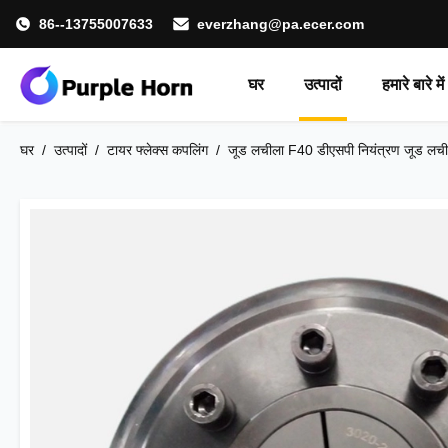
86--13755007633
everzhang@pa.ecer.com
घर
उत्पादों
हमारे बारे में
घर
/
उत्पादों
/
टायर फ्लेक्स कपलिंग
/
जूड लचीला F40 डीएसपी नियंत्रण जूड लच