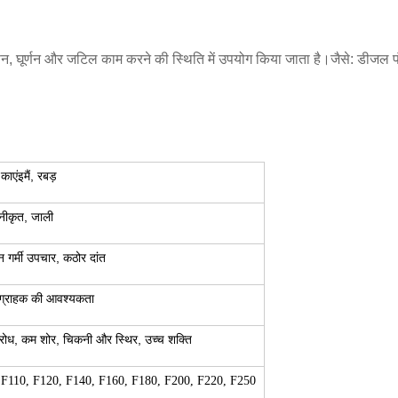
न, घूर्णन और जटिल काम करने की स्थिति में उपयोग किया जाता है।जैसे: डीजल प
,
काएं
इ
मैं
, रबड़
नीकृत, जाली
न गर्मी उपचार, कठोर दांत
या ग्राहक की आवश्यकता
रतिरोध, कम शोर, चिकनी और स्थिर, उच्च शक्ति
 F110, F120, F140, F160, F180, F200, F220, F250