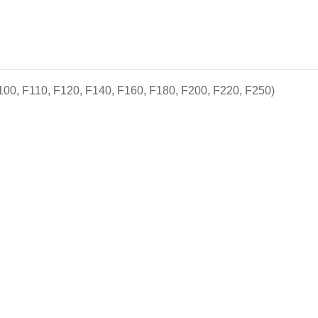
, F100, F110, F120, F140, F160, F180, F200, F220, F250)