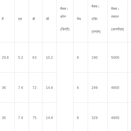
मैक्स।
मैक्स।
मैक्स।
कोण
रफ़्तार
मैं
एस
बी
सी
पेंच
टॉर्कः
(डिग्री)
(आरपीएम)
(एनएम)
29.8
5.2
63
10.2
6
190
5000
36
7.4
72
14.4
6
249
4800
36
7.4
75
14.4
6
329
4800