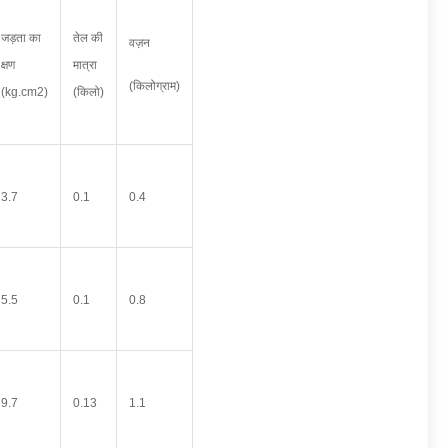
जड़ता का
तेल की
वज़न
क्षण
मात्रा
(किलोग्राम)
(kg.cm2)
(किलो)
3.7
0.1
0.4
5.5
0.1
0.8
9.7
0.13
1.1