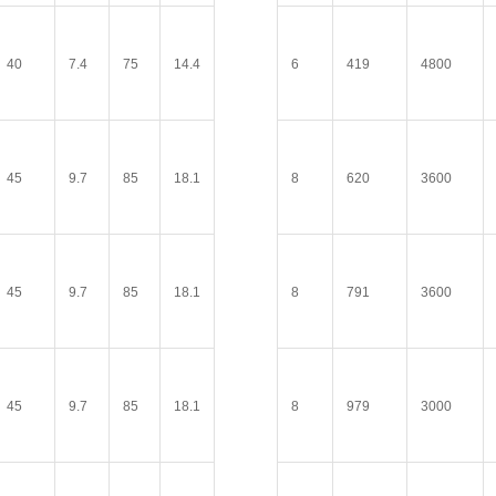
40
7.4
75
14.4
6
419
4800
45
9.7
85
18.1
8
620
3600
45
9.7
85
18.1
8
791
3600
45
9.7
85
18.1
8
979
3000